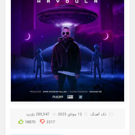
تک آهنگ
12 جولای 2023
280,547 بازدید
18870
2317