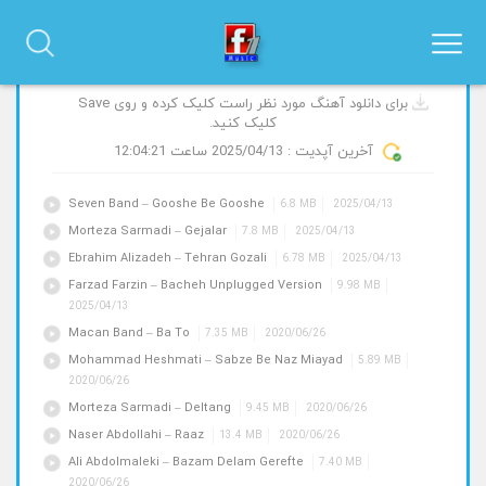
آهنگ های جدید و پیشنهادی
برای دانلود آهنگ مورد نظر راست کلیک کرده و روی Save
کلیک کنید.
آخرین آپدیت :
2025/04/13
ساعت 12:04:21
Seven Band – Gooshe Be Gooshe
6.8 MB
2025/04/13
Morteza Sarmadi – Gejalar
7.8 MB
2025/04/13
Ebrahim Alizadeh – Tehran Gozali
6.78 MB
2025/04/13
Farzad Farzin – Bacheh Unplugged Version
9.98 MB
2025/04/13
Macan Band – Ba To
7.35 MB
2020/06/26
Mohammad Heshmati – Sabze Be Naz Miayad
5.89 MB
2020/06/26
Morteza Sarmadi – Deltang
9.45 MB
2020/06/26
Naser Abdollahi – Raaz
13.4 MB
2020/06/26
Ali Abdolmaleki – Bazam Delam Gerefte
7.40 MB
2020/06/26