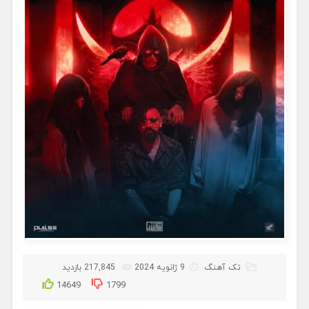
تک آهنگ
9 ژانویه 2024
217,845 بازدید
14649
1799