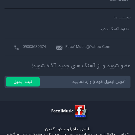
برچسب ها
دانلود آهنگ جدید
09003689574
Face1Music@Yahoo.Com
عضو شوید و از آهنگ های جدید آگاه شوید!
ثبت ایمیل
طراحی ، اجرا و سئو :
کدین
تمامی حقوق این وب سایت فیس وان موزیک محفوظ است ، هرگونه