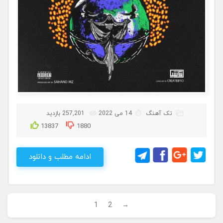
تک آهنگ
14 می 2022
257,201 بازدید
13837
1880
ادامه مطلب و دانلود
1
2
→