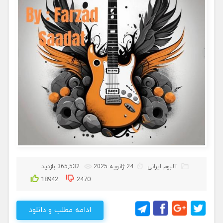
آلبوم ایرانی
24 ژانویه 2025
365,532 بازدید
18942
2470
ادامه مطلب و دانلود