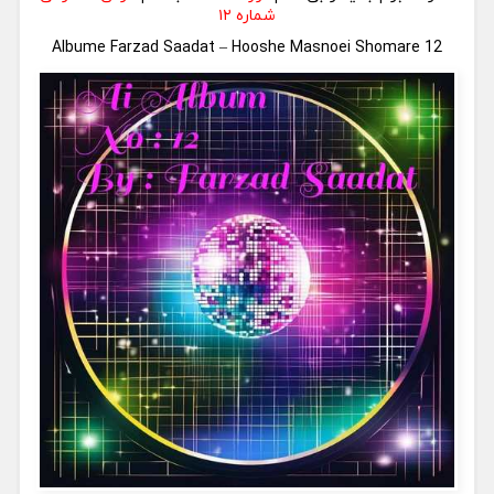
شماره ۱۲
Albume Farzad Saadat – Hooshe Masnoei Shomare 12