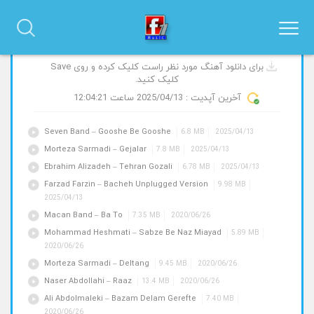
آهنگ های جدید و پیشنهادی
برای دانلود آهنگ مورد نظر راست کلیک کرده و روی Save
کلیک کنید.
آخرین آپدیت :
2025/04/13
ساعت 12:04:21
Seven Band – Gooshe Be Gooshe
6.8 MB
2025/04/13
Morteza Sarmadi – Gejalar
7.8 MB
2025/04/13
Ebrahim Alizadeh – Tehran Gozali
6.78 MB
2025/04/13
Farzad Farzin – Bacheh Unplugged Version
9.98 MB
2025/04/13
Macan Band – Ba To
7.35 MB
2020/06/26
Mohammad Heshmati – Sabze Be Naz Miayad
5.89 MB
2020/06/26
Morteza Sarmadi – Deltang
9.45 MB
2020/06/26
Naser Abdollahi – Raaz
13.4 MB
2020/06/26
Ali Abdolmaleki – Bazam Delam Gerefte
7.40 MB
2020/06/26