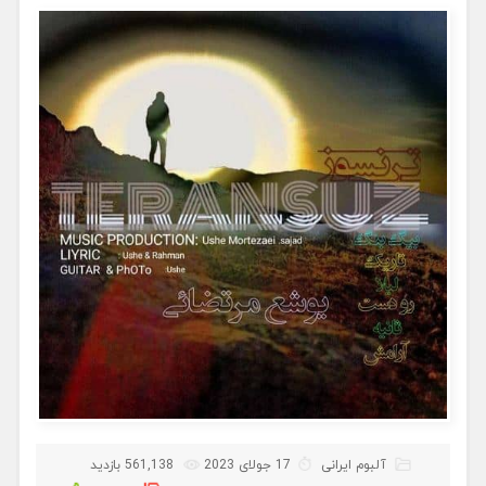
آلبوم ایرانی
17 جولای 2023
561,138 بازدید