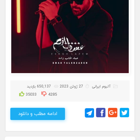
آلبوم ایرانی
27 ژوئن 2023
650,137 بازدید
35033
4285
ادامه مطلب و دانلود