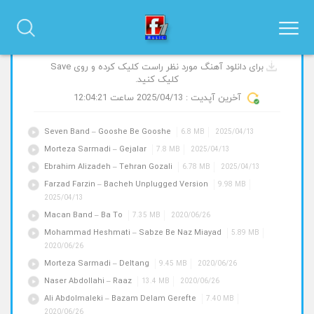
آهنگ های جدید و پیشنهادی
برای دانلود آهنگ مورد نظر راست کلیک کرده و روی Save
کلیک کنید.
آخرین آپدیت :
2025/04/13
ساعت 12:04:21
Seven Band – Gooshe Be Gooshe
6.8 MB
2025/04/13
Morteza Sarmadi – Gejalar
7.8 MB
2025/04/13
Ebrahim Alizadeh – Tehran Gozali
6.78 MB
2025/04/13
Farzad Farzin – Bacheh Unplugged Version
9.98 MB
2025/04/13
Macan Band – Ba To
7.35 MB
2020/06/26
Mohammad Heshmati – Sabze Be Naz Miayad
5.89 MB
2020/06/26
Morteza Sarmadi – Deltang
9.45 MB
2020/06/26
Naser Abdollahi – Raaz
13.4 MB
2020/06/26
Ali Abdolmaleki – Bazam Delam Gerefte
7.40 MB
2020/06/26