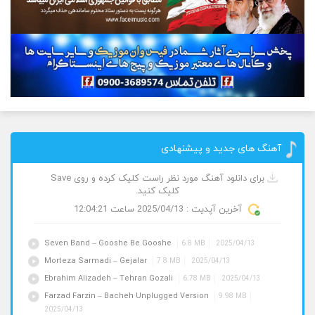
آهنگ های جدید و پیشنهادی
برای دانلود آهنگ مورد نظر راست کلیک کرده و روی Save
کلیک کنید.
آخرین آپدیت :
2025/04/13
ساعت 12:04:21
Seven Band – Gooshe Be Gooshe
6.8 MB
2025/04/13
Morteza Sarmadi – Gejalar
7.8 MB
2025/04/13
Ebrahim Alizadeh – Tehran Gozali
6.78 MB
2025/04/13
Farzad Farzin – Bacheh Unplugged Version
9.98 MB
2025/04/13