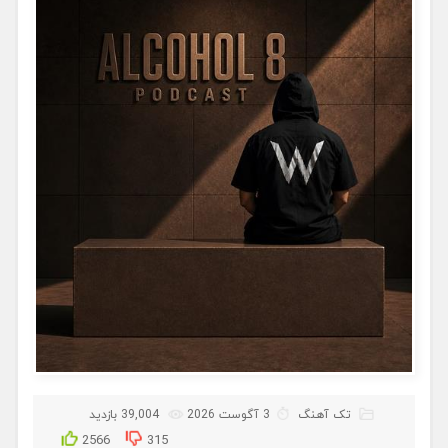
تک آهنگ
3 آگوست 2026
39,004 بازدید
2566
315