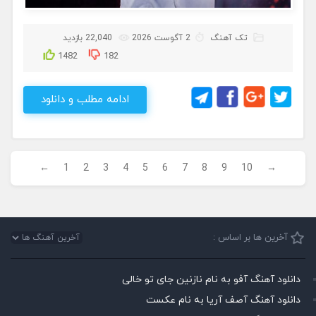
تک آهنگ
2 آگوست 2026
22,040 بازدید
1482
182
ادامه مطلب و دانلود
←
1
2
3
4
5
6
7
8
9
10
→
آخرین ها بر اساس :
دانلود آهنگ آفو به نام نازنین جای تو خالی
دانلود آهنگ آصف آریا به نام عکست