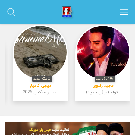
55,107 بازدید
52,563 بازدید
مجید رضوی
دیجی کامیار
تولد (ورژن جدید)
سامر میکس 2026