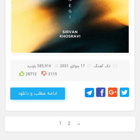
تک آهنگ
17 جولای 2021
585,916 بازدید
28712
3115
ادامه مطلب و دانلود
1
2
→