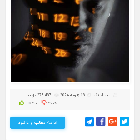
تک آهنگ
18 ژانویه 2024
275,487 بازدید
18526
2275
ادامه مطلب و دانلود