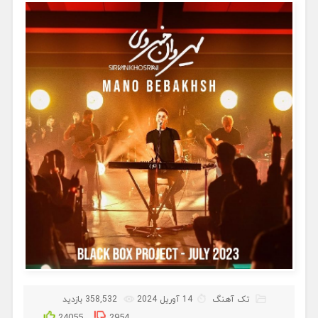
تک آهنگ
14 آوریل 2024
358,532 بازدید