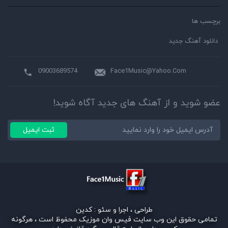
برچسب ها
دانلود آهنگ جدید
09003689574
Face1Music@Yahoo.Com
عضو شوید و از آهنگ های جدید آگاه شوید!
ثبت ایمیل
طراحی ، اجرا و سئو :
کدین
تمامی حقوق این وب سایت فیس وان موزیک محفوظ است ، هرگونه