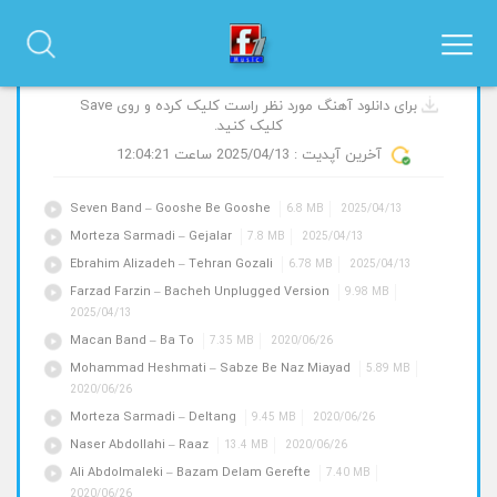
آهنگ های جدید و پیشنهادی
برای دانلود آهنگ مورد نظر راست کلیک کرده و روی Save
کلیک کنید.
آخرین آپدیت :
2025/04/13
ساعت 12:04:21
Seven Band – Gooshe Be Gooshe
6.8 MB
2025/04/13
Morteza Sarmadi – Gejalar
7.8 MB
2025/04/13
Ebrahim Alizadeh – Tehran Gozali
6.78 MB
2025/04/13
Farzad Farzin – Bacheh Unplugged Version
9.98 MB
2025/04/13
Macan Band – Ba To
7.35 MB
2020/06/26
Mohammad Heshmati – Sabze Be Naz Miayad
5.89 MB
2020/06/26
Morteza Sarmadi – Deltang
9.45 MB
2020/06/26
Naser Abdollahi – Raaz
13.4 MB
2020/06/26
Ali Abdolmaleki – Bazam Delam Gerefte
7.40 MB
2020/06/26