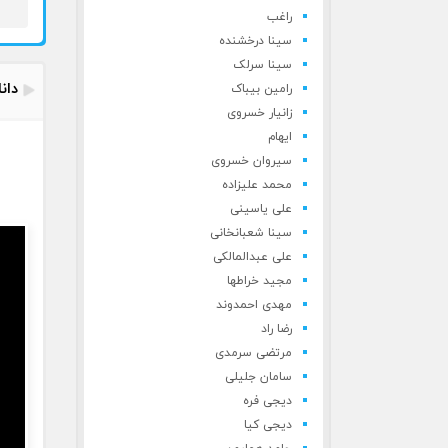
راغب
سینا درخشنده
سینا سرلک
دان
رامین بیباک
زانیار خسروی
ایهام
سیروان خسروی
محمد علیزاده
علی یاسینی
سینا شعبانخانی
علی عبدالمالکی
مجید خراطها
مهدی احمدوند
رضا راد
مرتضی سرمدی
سامان جلیلی
دیجی فره
دیجی کیا