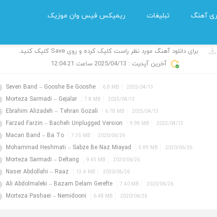
ی آهنگ
تبلیغات
ریمیکس فیس وان موزیک
نگ های جدید و پیشنهادی
برای دانلود آهنگ مورد نظر راست کلیک کرده و روی Save کلیک کنید.
آخرین آپدیت :
2025/04/13
ساعت 12:04:21
Seven Band – Gooshe Be Gooshe
6.8 MB
2025/04/13
Morteza Sarmadi – Gejalar
7.8 MB
2025/04/13
Ebrahim Alizadeh – Tehran Gozali
6.78 MB
2025/04/13
Farzad Farzin – Bacheh Unplugged Version
9.98 MB
2025/04/13
Macan Band – Ba To
7.35 MB
2020/06/26
Mohammad Heshmati – Sabze Be Naz Miayad
5.89 MB
2020/06/26
Morteza Sarmadi – Deltang
9.45 MB
2020/06/26
Naser Abdollahi – Raaz
13.4 MB
2020/06/26
Ali Abdolmaleki – Bazam Delam Gerefte
7.40 MB
2020/06/26
Morteza Pashaei – Nemidooni
6.48 MB
2020/06/26