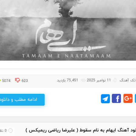
تک آهنگ
11 نوامبر 2025
75,451 بازدید
5074
623
ادامه مطلب و دانلود
لود آهنگ ایهام به نام سقوط ( علیرضا ریاضی ریمیکس )
0 نظر