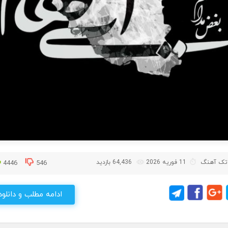
تک آهنگ
11 فوریه 2026
64,436 بازدید
4446
546
ادامه مطلب و دانلود