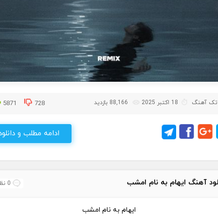
تک آهنگ
18 اکتبر 2025
88,166 بازدید
5871
728
ادامه مطلب و دانلود
لود آهنگ ایهام به نام امشب
0 نظر
ایهام به نام امشب