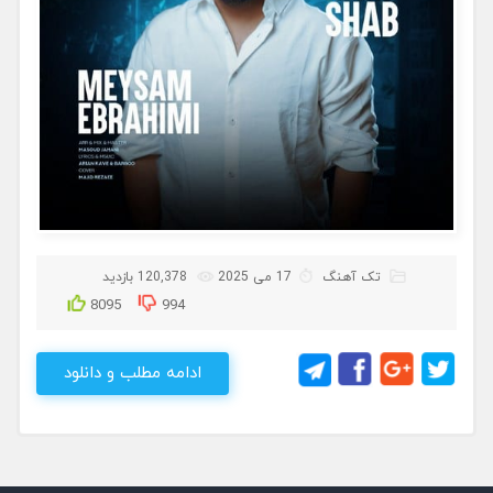
تک آهنگ
17 می 2025
120,378 بازدید
8095
994
ادامه مطلب و دانلود