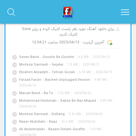
آهنگ های جدید و پیشنهادی
برای دانلود آهنگ مورد نظر راست کلیک کرده و روی Save
کلیک کنید.
آخرین آپدیت :
2025/04/13
ساعت 12:04:21
Seven Band – Gooshe Be Gooshe
6.8 MB
2025/04/13
Morteza Sarmadi – Gejalar
7.8 MB
2025/04/13
Ebrahim Alizadeh – Tehran Gozali
6.78 MB
2025/04/13
Farzad Farzin – Bacheh Unplugged Version
9.98 MB
2025/04/13
Macan Band – Ba To
7.35 MB
2020/06/26
Mohammad Heshmati – Sabze Be Naz Miayad
5.89 MB
2020/06/26
Morteza Sarmadi – Deltang
9.45 MB
2020/06/26
Naser Abdollahi – Raaz
13.4 MB
2020/06/26
Ali Abdolmaleki – Bazam Delam Gerefte
7.40 MB
2020/06/26