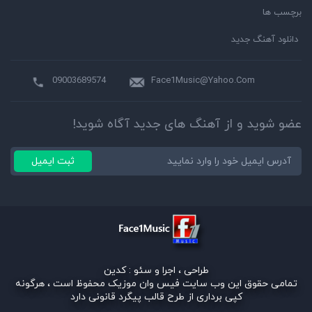
برچسب ها
دانلود آهنگ جدید
09003689574
Face1Music@Yahoo.Com
عضو شوید و از آهنگ های جدید آگاه شوید!
ثبت ایمیل
طراحی ، اجرا و سئو :
کدین
تمامی حقوق این وب سایت فیس وان موزیک محفوظ است ، هرگونه
کپی برداری از طرح قالب پیگرد قانونی دارد