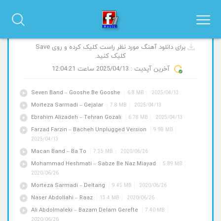
آهنگ های جدید و پیشنهادی
برای دانلود آهنگ مورد نظر راست کلیک کرده و روی Save
کلیک کنید.
آخرین آپدیت :
2025/04/13
ساعت 12:04:21
Seven Band – Gooshe Be Gooshe
6.8 MB
2025/04/13
Morteza Sarmadi – Gejalar
7.8 MB
2025/04/13
Ebrahim Alizadeh – Tehran Gozali
6.78 MB
2025/04/13
Farzad Farzin – Bacheh Unplugged Version
9.98 MB
2025/04/13
Macan Band – Ba To
7.35 MB
2020/06/26
Mohammad Heshmati – Sabze Be Naz Miayad
5.89 MB
2020/06/26
Morteza Sarmadi – Deltang
9.45 MB
2020/06/26
Naser Abdollahi – Raaz
13.4 MB
2020/06/26
Ali Abdolmaleki – Bazam Delam Gerefte
7.40 MB
2020/06/26