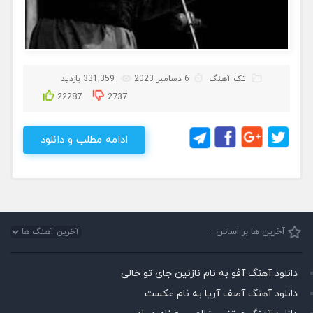
تک آهنگ
6 دسامبر 2023
331,359 بازدید
22287
2737
ادامه مطلب و دانلود
آخرین ها بر اساس :
دانلود آهنگ آفو به نام نازنین جای تو خالی
دانلود آهنگ آصف آریا به نام عکست