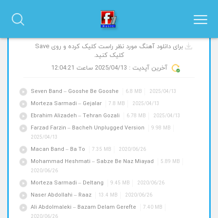
آهنگ های جدید و پیشنهادی
برای دانلود آهنگ مورد نظر راست کلیک کرده و روی Save
کلیک کنید.
آخرین آپدیت :
2025/04/13
ساعت 12:04:21
Seven Band – Gooshe Be Gooshe
6.8 MB
2025/04/13
Morteza Sarmadi – Gejalar
7.8 MB
2025/04/13
Ebrahim Alizadeh – Tehran Gozali
6.78 MB
2025/04/13
Farzad Farzin – Bacheh Unplugged Version
9.98 MB
2025/04/13
Macan Band – Ba To
7.35 MB
2020/06/26
Mohammad Heshmati – Sabze Be Naz Miayad
5.89 MB
2020/06/26
Morteza Sarmadi – Deltang
9.45 MB
2020/06/26
Naser Abdollahi – Raaz
13.4 MB
2020/06/26
Ali Abdolmaleki – Bazam Delam Gerefte
7.40 MB
2020/06/26