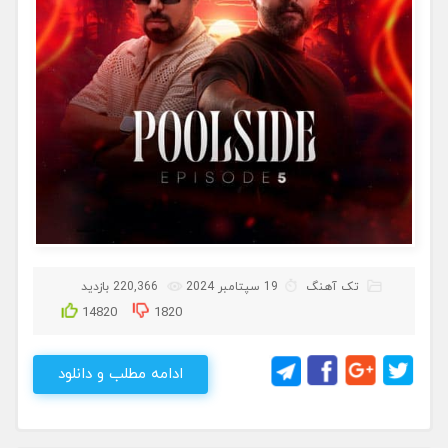
تک آهنگ
19 سپتامبر 2024
220,366 بازدید
14820
1820
ادامه مطلب و دانلود