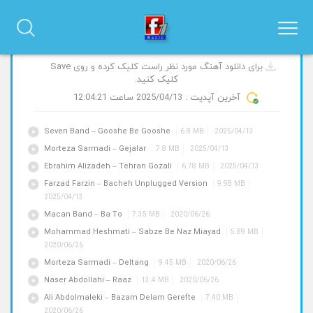
آهنگ های جدید و پیشنهادی
برای دانلود آهنگ مورد نظر راست کلیک کرده و روی Save
کلیک کنید.
آخرین آپدیت :
2025/04/13
ساعت 12:04:21
Seven Band – Gooshe Be Gooshe
6.8 MB
2025/04/13
Morteza Sarmadi – Gejalar
7.8 MB
2025/04/13
Ebrahim Alizadeh – Tehran Gozali
6.78 MB
2025/04/13
Farzad Farzin – Bacheh Unplugged Version
9.98 MB
2025/04/13
Macan Band – Ba To
7.35 MB
2020/06/26
Mohammad Heshmati – Sabze Be Naz Miayad
5.89 MB
2020/06/26
Morteza Sarmadi – Deltang
9.45 MB
2020/06/26
Naser Abdollahi – Raaz
13.4 MB
2020/06/26
Ali Abdolmaleki – Bazam Delam Gerefte
7.40 MB
2020/06/26