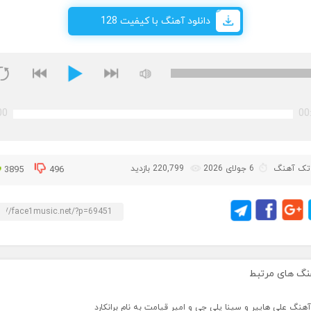
دانلود آهنگ با کیفیت 128
00
00
تک آهنگ
6 جولای 2026
220,799 بازدید
3895
496
نگ های مرتبط
آهنگ علی هایپر و سینا پلی جی و امیر قیامت به نام برانکارد