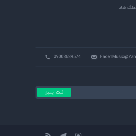
هنگ شاد
09003689574
Face1Music@Ya
ثبت ایمیل