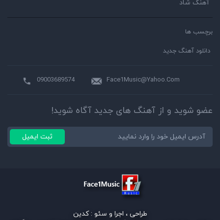
آهنگ شاد
برچسب ها
دانلود آهنگ جدید
09003689574
Face1Music@Yahoo.Com
عضو شوید و از آهنگ های جدید آگاه شوید!
ثبت ایمیل
طراحی ، اجرا و سئو :
کدین