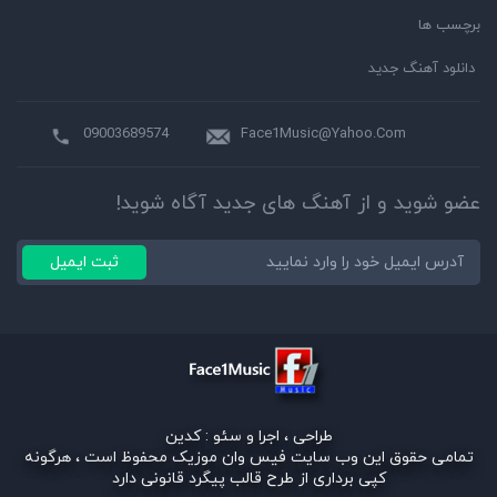
برچسب ها
دانلود آهنگ جدید
09003689574
Face1Music@Yahoo.Com
عضو شوید و از آهنگ های جدید آگاه شوید!
ثبت ایمیل
طراحی ، اجرا و سئو :
کدین
تمامی حقوق این وب سایت فیس وان موزیک محفوظ است ، هرگونه
کپی برداری از طرح قالب پیگرد قانونی دارد