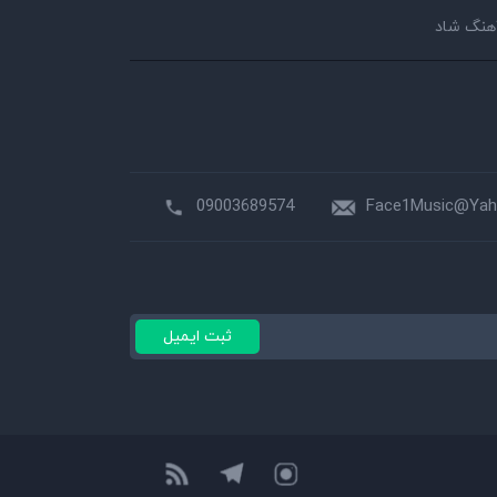
هنگ شاد
09003689574
Face1Music@Ya
ثبت ایمیل