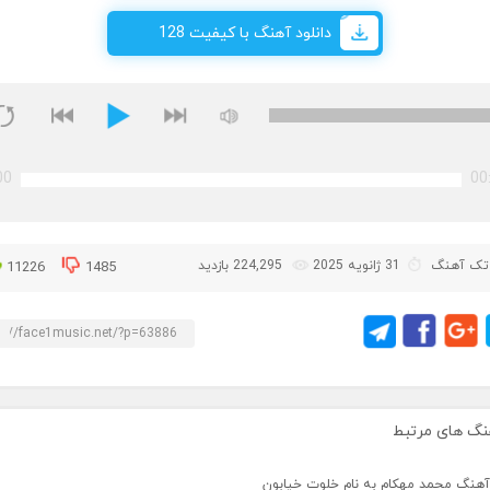
دانلود آهنگ با کیفیت 128
00
00
تک آهنگ
31 ژانویه 2025
224,295 بازدید
11226
1485
نگ های مرتبط
 آهنگ محمد مهکام به نام خلوت خیابون