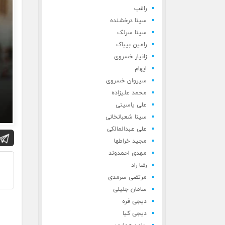
راغب
سینا درخشنده
سینا سرلک
رامین بیباک
زانیار خسروی
ایهام
سیروان خسروی
محمد علیزاده
علی یاسینی
سینا شعبانخانی
علی عبدالمالکی
مجید خراطها
مهدی احمدوند
رضا راد
مرتضی سرمدی
سامان جلیلی
دیجی فره
دیجی کیا