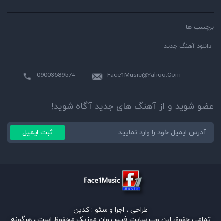
برچسب ها
دانلود آهنگ جدید
09003689574
Face1Music@Yahoo.Com
عضو شوید و از آهنگ های جدید آگاه شوید!
ثبت ایمیل
طراحی ، اجرا و سئو :
کدین
تمامی حقوق این وب سایت فیس وان موزیک محفوظ است ، هرگونه