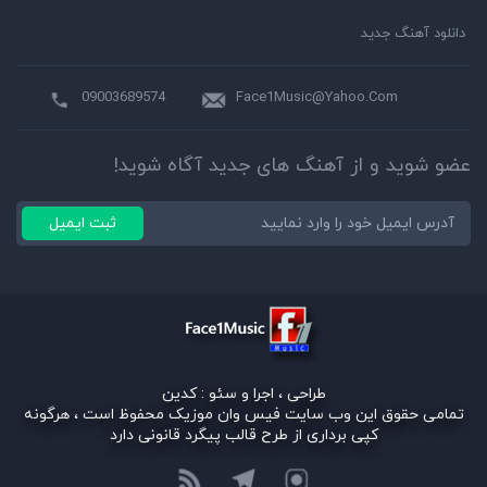
دانلود آهنگ جدید
09003689574
Face1Music@Yahoo.Com
عضو شوید و از آهنگ های جدید آگاه شوید!
ثبت ایمیل
طراحی ، اجرا و سئو :
کدین
تمامی حقوق این وب سایت فیس وان موزیک محفوظ است ، هرگونه
کپی برداری از طرح قالب پیگرد قانونی دارد