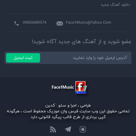
دانلود آهنگ جدید
09003689574
Face1Music@Yahoo.Com
عضو شوید و از آهنگ های جدید آگاه شوید!
ثبت ایمیل
طراحی ، اجرا و سئو :
کدین
تمامی حقوق این وب سایت فیس وان موزیک محفوظ است ، هرگونه
کپی برداری از طرح قالب پیگرد قانونی دارد